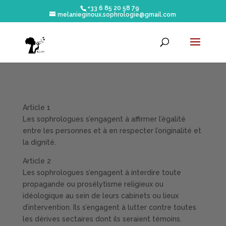
+33 6 85 20 58 79
melanieginoux.sophrologie@gmail.com
Article 1
Les sophrologues s’engagent à affirmer l’égalité
entre les personnes et à en respecter l’originalité et
la dignité.
Article 2
Les sophrologues s’engagent à interdire toute
propagande ou prosélytisme religieux ou
idéologique au sein de leurs cabinets ou lieux
d’intervention. Ils s’engagent à lutter contre toutes
les dérives sectaires dont ils seraient témoins.