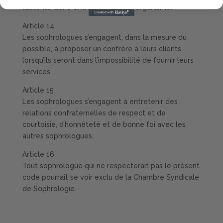
l’autorité d’une entreprise ou d’un organisme.
Article 14
Les sophrologues s’engagent, dans la mesure du
possible, à proposer un confrère à leurs clients
lorsqu’ils seront dans l’impossibilité de fournir leurs
services.
Article 15
Les sophrologues s’engagent à entretenir des
relations confraternelles de respect et de
courtoisie, d’honnêteté et de bonne foi avec les
autres sophrologues.
Article 16
Tout sophrologue qui ne respecterait pas le présent
code pourrait se voir exclu de la Chambre Syndicale
de Sophrologie.