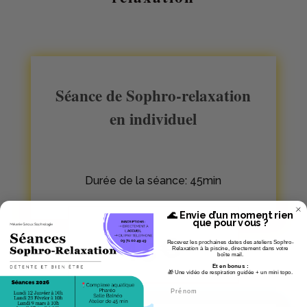
Séance de Sophro-relaxation
en individuel
Durée de la séance: 45min
🌊 Envie d’un moment rien
que pour vous ?
45€
Recevez les prochaines dates des ateliers Sophro-
Relaxation à la piscine, directement dans votre
boîte mail.
Et en bonus :
🎁 Une vidéo de respiration guidée + un mini topo.
Firstname