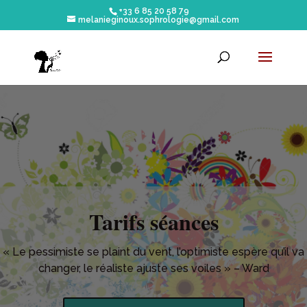
+33 6 85 20 58 79
melanieginoux.sophrologie@gmail.com
Tarifs séances
« Le pessimiste se plaint du vent, l’optimiste espère qu’il va
changer, le réaliste ajuste ses voiles » – Ward